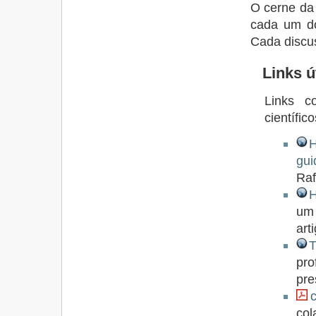
O cerne da 
cada um do
Cada discu
Links ú
Links c
científico
H
gui
Raf
H
um 
art
T
pro
pre
col