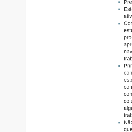
Pre
Est
ati
Co
es
pr
ap
na
tra
Pr
co
es
co
con
co
al
tra
Não
qu