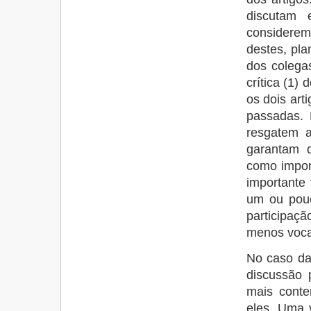
discutam e
considerem
destes, pla
dos colega
crítica (1)
os dois ar
passadas. 
resgatem a
garantam q
como impor
importante
um ou pouc
participaç
menos vocai
No caso da
discussão p
mais cont
eles. Uma 