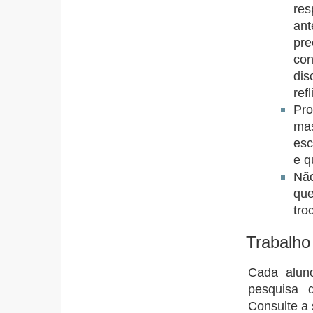
res
an
pr
con
dis
ref
Pro
ma
esc
e q
Não
que
tro
Trabalho 
Cada alun
pesquisa 
Consulte a 