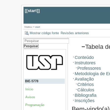
[[
start
]]
Visitou:
•
start
Mostrar código fonte
Revisões anteriores
−
Tabela d
Pesquisar
Conteúdo
Instrutores
Professores
Metodologia de E
Avaliação
BIE-5778
Critérios
Cálculos
Início
Bibliografia
Avisos
Inscrições
Programação
Bem-vindo(a)