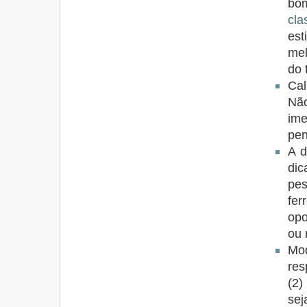
bom
cla
est
mel
do 
Cal
Nã
im
pe
A d
dic
pes
fe
opo
ou 
Mod
res
(2)
sej