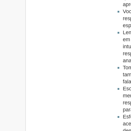
ap
Voc
re
esp
Le
em
int
res
ana
To
ta
fal
Esc
me
res
par
Esf
ace
dem