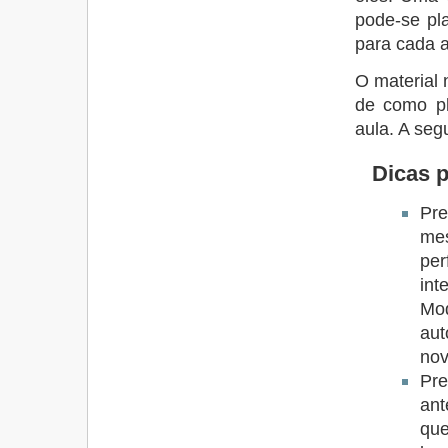
pode-se pl
para cada a
O material 
de como p
aula. A seg
Dicas 
Pr
mes
pe
in
Mo
aut
no
Pr
ant
que