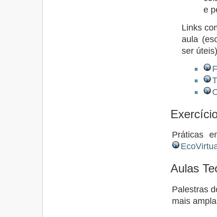
e p
Links co
aula (es
ser úteis)
F
T
C
Exercíci
Práticas e
EcoVirtua
Aulas Te
Palestras d
mais ampla,