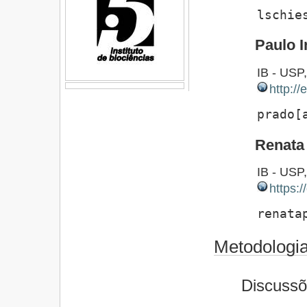
lschie
Paulo I
IB - USP
http://
prado[
Renata 
IB - USP
https:
renata
Metodologia
Discussõ