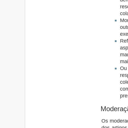
re
col
Mon
ou
ex
Ref
asp
ma
mai
Ou
res
col
co
pre
Moderaç
Os moderad
dos artigos