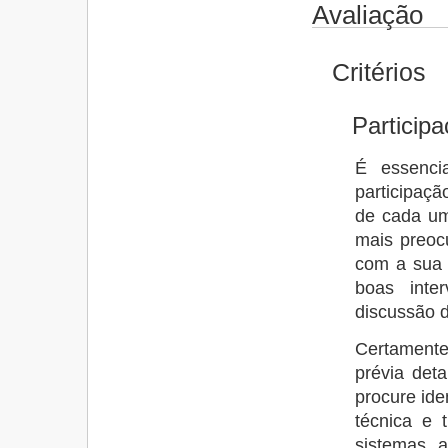
Avaliação
Critérios
Participa
É essenci
participaç
de cada um
mais preoc
com a sua 
boas inte
discussão d
Certamente
prévia det
procure iden
técnica e 
sistemas, a