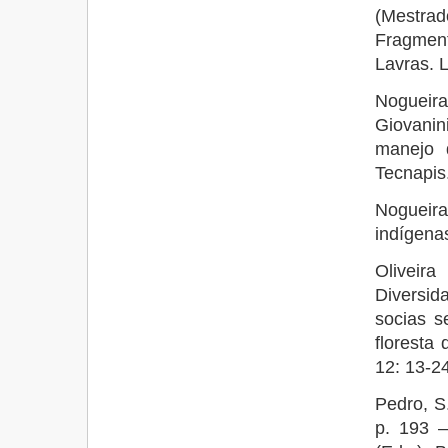
(Mestra
Fragment
Lavras. 
Nogueira
Giovanin
manejo 
Tecnapis.
Nogueir
indígena
Oliveir
Diversid
socias s
floresta 
12: 13-24
Pedro, S
p. 193 