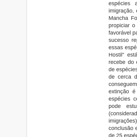
espécies 
imigração,
Mancha Fon
propiciar 
favorável p
sucesso re
essas espé
Hostil” es
recebe do 
de espécies
de cerca d
conseguem 
extinção é
espécies c
pode est
(considerad
imigrações
conclusão e
de 25 espéc