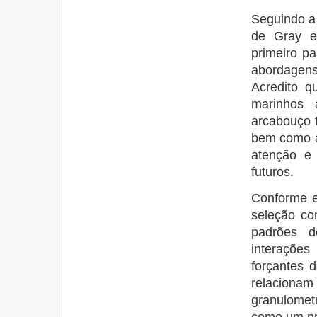
Seguindo a 
de Gray e 
primeiro pa
abordagens
Acredito q
marinhos 
arcabouço 
bem como a
atenção e 
futuros.
Conforme e
seleção co
padrões de
interaçõe
forçantes d
relaciona
granulomet
como um pro