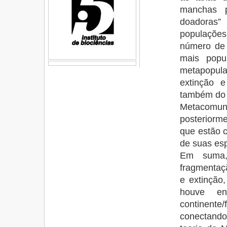
manchas p
doadoras”
populações
número de 
mais popu
metapopul
extinção 
também do 
Metacomu
posteriorm
que estão 
de suas esp
Em suma,
fragmentaçã
e extinção
houve en
continente
conectando