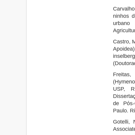
Carvalh
ninhos d
urbano 
Agricultu
Castro, 
Apoidea
inselber
(Doutora
Freitas
(Hymeno
USP, Ri
Disserta
de Pós-
Paulo. Ri
Gotelli,
Associat