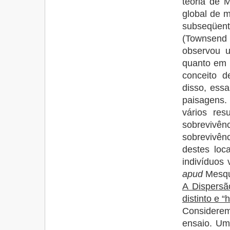
teoria de 
global de 
subseqüent
(Townsen
observou u
quanto em 
conceito 
disso, essa
paisagens.
vários re
sobrevivên
sobrevivên
destes loc
indivíduos
apud
Mesqui
A Dispersã
distinto e 
Considerem
ensaio. Uma