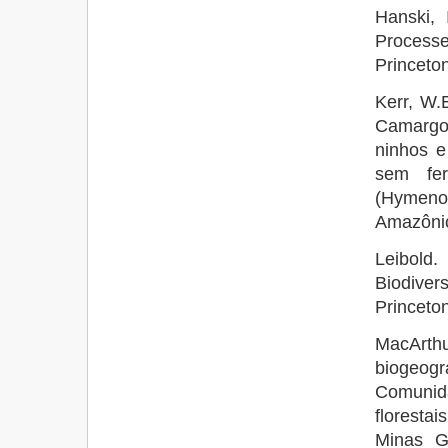
Hanski, 
Processes
Princeto
Kerr, W.E
Camargo,
ninhos 
sem fe
(Hymenop
Amazônic
Leibold
Biodivers
Princeto
MacArthu
biogeogr
Comunid
floresta
Minas Ge