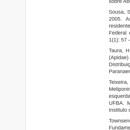
sobre Abe
Sousa, S
2005. A
residen
Federal 
1(1): 57 
Taura, H
(Apidae
Distribui
Paranaen
Teixeir
Meliponi
esquerda
UFBA. Mo
Instituto
Townse
Fundame