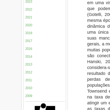
2023
em uma vis
que podem
2022
(Gotelli, 
2021
mesma époc
2020
dinâmica d
uma única
2019
suas manch
2017
gerais, a 
2016
muitas pop
são conect
2014
Hanski, 2
2013
considera
2012
resultado 
perdas d
2011
populaçõe
2010
Townsend
2009
na taxa de
atingir um 
as taxas d