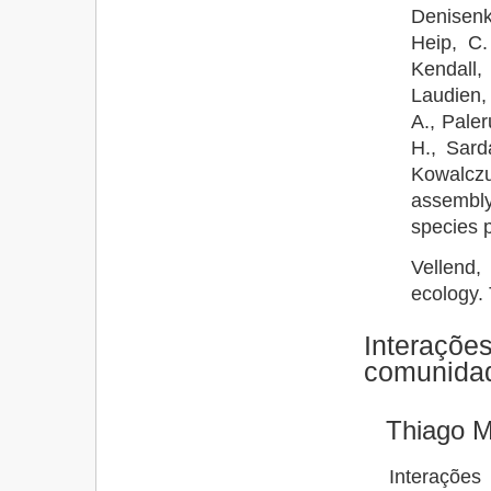
Denisenk
Heip, C.
Kendall,
Laudien,
A., Paler
H., Sard
Kowalcz
assembl
species 
Vellend
ecology.
Interaçõe
comunida
Thiago M
Interaçõe