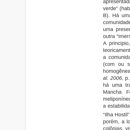
apresentada
verde” (hab
B). Há uma
comunidade
uma presen
outra “ime
A principi
teoricamen
a comunid
(com ou s
homogêneas
al. 2006
, p
há uma tra
Mancha Fo
meliponíneo
a estabilid
“Ilha Hostil
porém, a lo
colônias, v