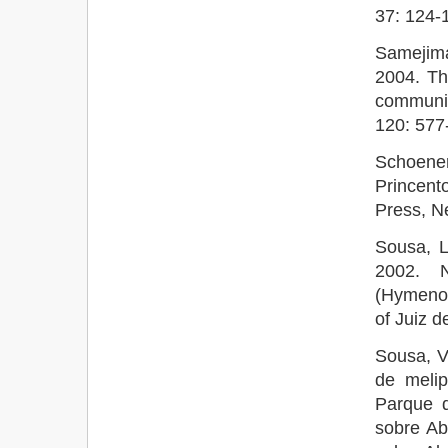
37: 124-
Samejima
2004. Th
communit
120: 577
Schoene
Princent
Press, N
Sousa, L
2002. N
(Hymenop
of Juiz d
Sousa, V.
de melip
Parque d
sobre Ab