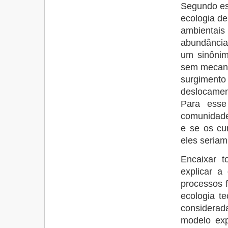
Segundo est
ecologia de
ambientais 
abundância,
um sinônim
sem mecani
surgimen
deslocamen
Para esse
comunidade
e se os cur
eles seriam
Encaixar t
explicar a
processos f
ecologia t
considera
modelo exp