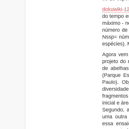
dokuwiki-12
do tempo em
máximo - n
número de 
Nssp= núme
espécies).
Agora vem o
projeto do
de abelhas
(Parque Es
Paulo). Ob
diversida
fragmento
inicial e á
Segundo, a
uma outra 
essa ensai