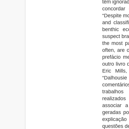
têm ignorad
concordar
“Despite mo
and classif
benthic ec
suspect bra
the most pa
often, are 
prefácio m
outro livro
Eric Mill
“Dalhousi
comentári
trabalhos
realizados
associar a
geradas po
explicação 
questões de