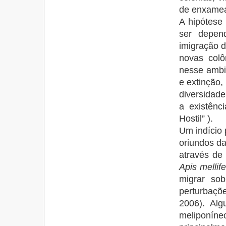
de enxame
A hipótese
ser depen
imigração 
novas colô
nesse ambie
e extinção,
diversidade
a existênc
Hostil” ).
Um indício 
oriundos da
através d
Apis mellif
migrar sob
perturbaçõ
2006). Al
meliponín