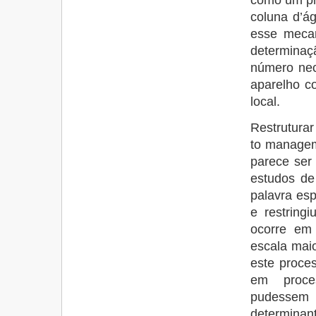
coluna d’á
esse mecan
determinaç
número nec
aparelho co
local.
Restruturar
to managem
parece ser
estudos de
palavra esp
e restring
ocorre em
escala maio
este proce
em proces
pudessem
determinant