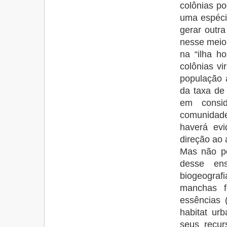
colônias p
uma espéci
gerar outr
nesse meio
na “ilha h
colônias v
população 
da taxa de
em consid
comunidade
haverá ev
direção ao 
Mas não po
desse ens
biogeogra
manchas f
essências (
habitat ur
seus recur