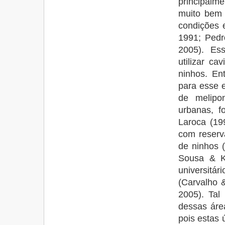
principalm
muito bem 
condições 
1991; Pedr
2005). Es
utilizar ca
ninhos. En
para esse 
de melipo
urbanas, f
Laroca (19
com reserv
de ninhos (
Sousa & K
universitá
(Carvalho &
2005). Tal
dessas áre
pois estas 