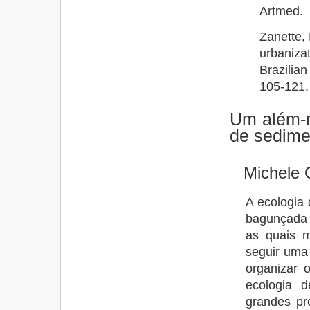
Artmed.
Zanette, 
urbaniza
Brazilia
105-121.
Um além-m
de sedime
Michele 
A ecologia
bagunçada d
as quais m
seguir uma 
organizar 
ecologia 
grandes pr