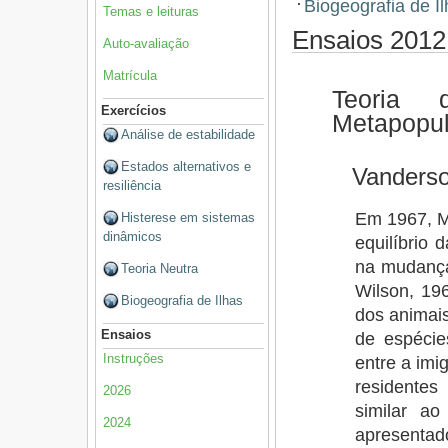
Biogeografia de I
Temas e leituras
Ensaios 2012
Auto-avaliação
Matrícula
Teoria 
Exercícios
Metapopu
Análise de estabilidade
Estados alternativos e
Vanderso
resiliência
Em 1967, Ma
Histerese em sistemas
dinâmicos
equilíbrio 
na mudança 
Teoria Neutra
Wilson, 19
Biogeografia de Ilhas
dos animais
Ensaios
de espécie
Instruções
entre a imi
residentes
2026
similar ao
2024
apresentad