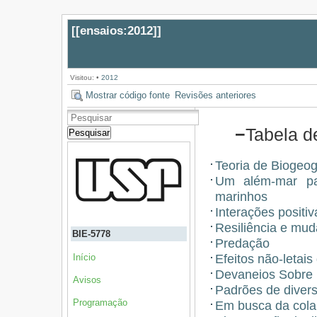
[[
ensaios:2012
]]
Visitou:
•
2012
Mostrar código fonte
Revisões anteriores
−
Tabela d
Pesquisar
Teoria de Biogeog
Um além-mar pa
marinhos
Interações positi
Resiliência e mud
BIE-5778
Predação
Efeitos não-letai
Início
Devaneios Sobre 
Avisos
Padrões de divers
Programação
Em busca da cola 