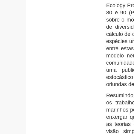
Ecology Pro
80 e 90 (P
sobre o mo
de divers
cálculo de 
espécies un
entre esta
modelo neu
comunidades
uma publi
estocástic
oriundas de
Resumindo, 
os trabal
marinhos po
enxergar q
as teorias
visão sim