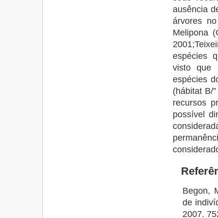
ausência d
árvores no
Melipona (
2001;Teixe
espécies q
visto que
espécies d
(hábitat B/”
recursos p
possível d
considerad
permanên
considerado
Referên
Begon, M
de indiví
2007. 75