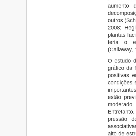
aumento da
decomposiçã
outros (Sch
2008; Hegl
plantas fac
teria o e
(Callaway, 
O estudo d
gráfico da 
positivas 
condições 
importantes
estão prev
moderado
Entretanto
pressão d
associativ
alto de est