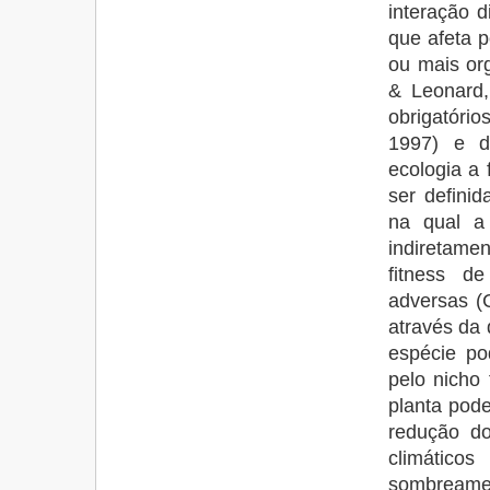
interação d
que afeta 
ou mais or
& Leonard,
obrigatório
1997) e de
ecologia a 
ser definid
na qual a
indiretame
fitness de
adversas (C
através da 
espécie po
pelo nicho
planta pode
redução do
climátic
sombreamen