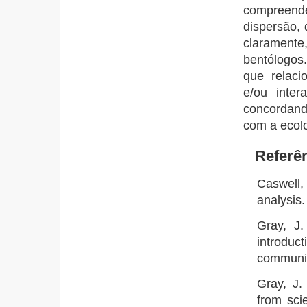
compreende
dispersão, 
clarament
bentólogos
que relaci
e/ou inter
concordand
com a ecolo
Referên
Caswell,
analysis
Gray, J
introdu
communit
Gray, J.
from sci