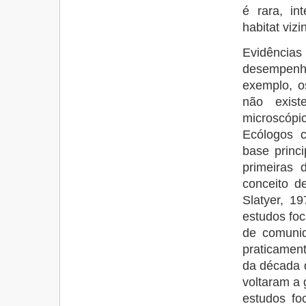
é rara, in
habitat vizi
Evidência
desempenha
exemplo, o
não exis
microscópi
Ecólogos c
base princ
primeiras 
conceito d
Slatyer, 1
estudos foc
de comunid
praticamen
da década d
voltaram a 
estudos fo