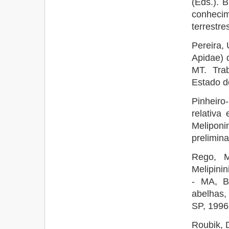
(Eds.). 
conheci
terrestr
Pereira,
Apidae) 
MT. Tra
Estado d
Pinheiro
relativa
Meliponi
prelimina
Rego, M
Melipini
- MA, BR
abelhas,
SP, 1996
Roubik, D