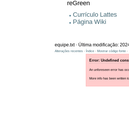
reGreen
Currículo Lattes
Página Wiki
equipe.txt
· Última modificação: 202
Alterações recentes
·
Índice
·
Mostrar código fonte
·
Error: Undefined con
An unforeseen error has occ
More info has been written t