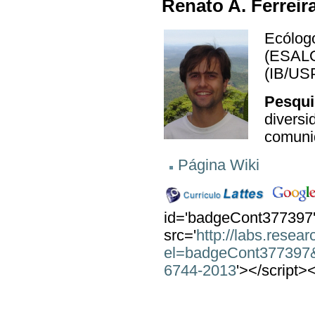
Renato A. Ferreir
Ecólogo
(ESALQ
(IB/US
Pesqui
diversi
comuni
Página Wiki
id='badgeCont377397' 
src='
http://labs.resea
el=badgeCont377397
6744-2013
'></script>