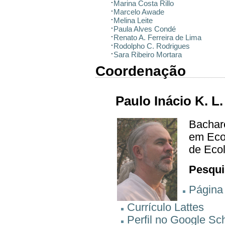
Marina Costa Rillo
Marcelo Awade
Melina Leite
Paula Alves Condé
Renato A. Ferreira de Lima
Rodolpho C. Rodrigues
Sara Ribeiro Mortara
Coordenação
Paulo Inácio K. L
Bachare
em Eco
de Ecol
Pesqui
Página
Currículo Lattes
Perfil no Google Sc