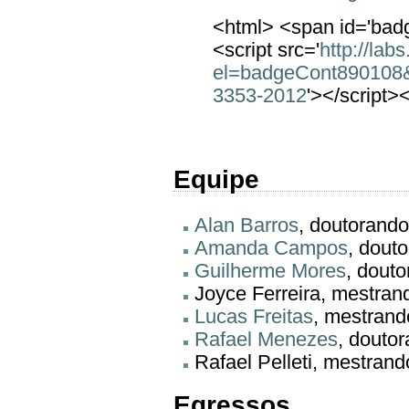
<html> <span id='bad
<script src='
http://lab
el=badgeCont890108
3353-2012
'></script>
Equipe
Alan Barros
, doutorand
Amanda Campos
, dout
Guilherme Mores
, dout
Joyce Ferreira, mestra
Lucas Freitas
, mestran
Rafael Menezes
, douto
Rafael Pelleti, mestran
Egressos