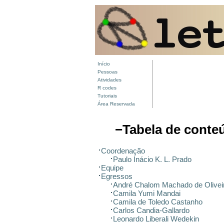
Início
Pessoas
Atividades
R codes
Tutoriais
Área Reservada
−
Tabela de conte
Coordenação
Paulo Inácio K. L. Prado
Equipe
Egressos
André Chalom Machado de Olivei
Camila Yumi Mandai
Camila de Toledo Castanho
Carlos Candia-Gallardo
Leonardo Liberali Wedekin