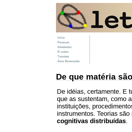
Início
Pessoas
Atividades
R codes
Tutoriais
Área Reservada
De que matéria são 
De idéias, certamente. E 
que as sustentam, como a
instituições, procedimento
instrumentos. Teorias são
cognitivas distribuídas
.