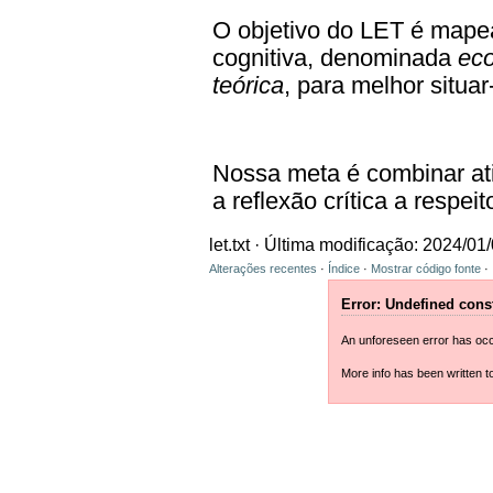
O objetivo do LET é mape
cognitiva, denominada
eco
teórica
, para melhor situar
Nossa meta é combinar ati
a reflexão crítica a respeit
let.txt
· Última modificação: 2024/01
Alterações recentes
·
Índice
·
Mostrar código fonte
·
Error: Undefined con
An unforeseen error has occ
More info has been written t