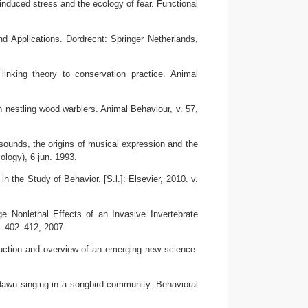
duced stress and the ecology of fear. Functional
 Applications. Dordrecht: Springer Netherlands,
inking theory to conservation practice. Animal
 nestling wood warblers. Animal Behaviour, v. 57,
ounds, the origins of musical expression and the
ology), 6 jun. 1993.
 the Study of Behavior. [S.l.]: Elsevier, 2010. v.
onlethal Effects of an Invasive Invertebrate
p. 402–412, 2007.
ction and overview of an emerging new science.
dawn singing in a songbird community. Behavioral