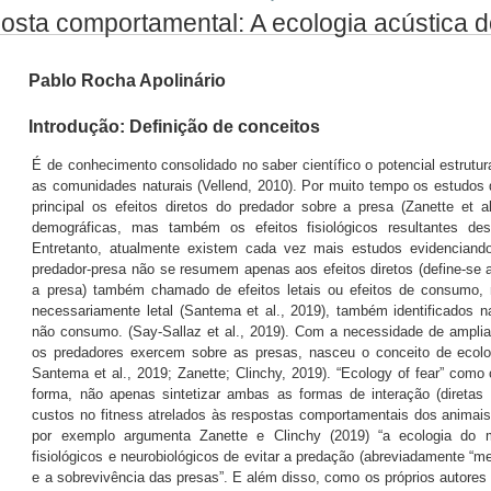
osta comportamental: A ecologia acústica 
Pablo Rocha Apolinário
Introdução: Definição de conceitos
É de conhecimento consolidado no saber científico o potencial estrutu
as comunidades naturais (Vellend, 2010). Por muito tempo os estudos
principal os efeitos diretos do predador sobre a presa (Zanette et 
demográficas, mas também os efeitos fisiológicos resultantes dess
Entretanto, atualmente existem cada vez mais estudos evidenciand
predador-presa não se resumem apenas aos efeitos diretos (define-se a
a presa) também chamado de efeitos letais ou efeitos de consumo,
necessariamente letal (Santema et al., 2019), também identificados na
não consumo. (Say-Sallaz et al., 2019). Com a necessidade de ampliar e
os predadores exercem sobre as presas, nasceu o conceito de ecolo
Santema et al., 2019; Zanette; Clinchy, 2019). “Ecology of fear” como
forma, não apenas sintetizar ambas as formas de interação (diretas
custos no fitness atrelados às respostas comportamentais dos animais
por exemplo argumenta Zanette e Clinchy (2019) “a ecologia do 
fisiológicos e neurobiológicos de evitar a predação (abreviadamente “
e a sobrevivência das presas”. E além disso, como os próprios autores