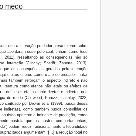
do medo
rador que a interação predador-presa exerce sobre
 que abordaram esse potencial, tinham como foco
al., 2011), ressaltando as consequências não só
a interação (Clinchy; Sheriff; Zanette, 2013).
o que as consequências geradas pela interação
qui efeitos diretos como o ato do predador matar
 mas também reforçam o aspecto indireto e não
 literatura como efeitos não letais ou efeitos de
 definir os efeitos tanto diretos e indiretos que
gia do medo (Chitwood; Baruzzi; Lashley, 2022;
 conceituado por Brown et al (1999), busca dessa
 e indiretas), como também busca consolidar os
 ao risco aparente e iminente de predação, como
medo postula que os custos comportamentais,
medo”) podem reduzir adicionalmente a fecundidade
 supracitados argumentam “[…] a redução total no