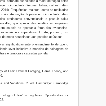
ores, estariam associados a maior detecção pelos
gem circundante (árvores, folhas, galhos), além
a, 2014). Frequências maiores, como as realizadas
 a maior atenuação da paisagem circundante, além
 dos predadores convencionais e possuir baixa
essaltar, que apesar das evidências sugerirem
 com cautela ao apontar a força das evidências.
acionais e comparativos. Existe, portanto, um
ia do medo associados aos padrões acústicos.
erar significativamente o entendimento de que o
dendo levar inclusive a modelos de paisagens do
rais e temporais causadas por ela.
of Fear: Optimal Foraging, Game Theory, and
99.
 and Variations. 2. ed. Cambridge: Cambridge
logy of fear” in ungulates: Opportunities for
022.