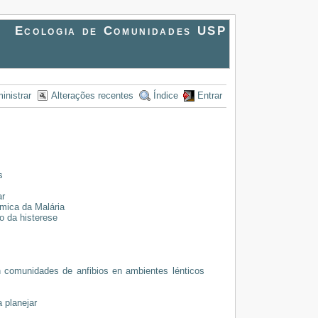
Ecologia de Comunidades USP
inistrar
Alterações recentes
Índice
Entrar
s
ar
mica da Malária
o da histerese
n comunidades de anfibios en ambientes lénticos
 planejar