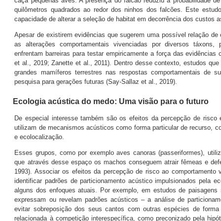
caça pequenas aves. A presença do falcão reduziu a probabilidade d
quilômetros quadrados ao redor dos ninhos dos falcões. Este estud
capacidade de alterar a seleção de habitat em decorrência dos custos 
Apesar de existirem evidências que sugerem uma possível relação de c
as alterações comportamentais vivenciadas por diversos táxons, 
enfrentam barreiras para testar empiricamente a força das evidências
et al., 2019; Zanette et al., 2011). Dentro desse contexto, estudos que
grandes mamíferos terrestres nas respostas comportamentais de s
pesquisa para gerações futuras (Say-Sallaz et al., 2019).
Ecologia acústica do medo: Uma visão para o futuro
De especial interesse também são os efeitos da percepção de risco 
utilizam de mecanismos acústicos como forma particular de recurso, co
e ecolocalização.
Esses grupos, como por exemplo aves canoras (passeriformes), util
que através desse espaço os machos conseguem atrair fêmeas e defende
1993). Associar os efeitos da percepção de risco ao comportamento 
identificar padrões de particionamento acústico impulsionados pela
alguns dos enfoques atuais. Por exemplo, em estudos de paisagens 
expressam ou revelam padrões acústicos – a análise de particiona
evitar sobreposição dos seus cantos com outras espécies de forma e
relacionada à competição interespecífica, como preconizado pela hipó