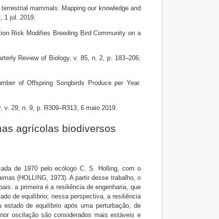
e terrestrial mammals: Mapping our knowledge and
, 1 jul. 2019.
n Risk Modifies Breeding Bird Community on a
rly Review of Biology, v. 85, n. 2, p. 183–206,
mber of Offspring Songbirds Produce per Year.
, v. 29, n. 9, p. R309–R313, 6 maio 2019.
mas agrícolas biodiversos
década de 1970 pelo ecólogo C. S. Holling, com o
temas (HOLLING, 1973). A partir desse trabalho, o
is: a primeira é a resiliência de engenharia, que
do de equilíbrio; nessa perspectiva, a resiliência
 estado de equilíbrio após uma perturbação, de
or oscilação são considerados mais estáveis e