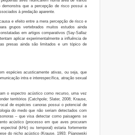
e pequenas aves nidificarem numa área de vários
o demonstra que a percepção de risco possui a
associados à predação aparente.
ausa e efeito entre a mera percepção de risco e
para grupos vertebrados muitos estudos ainda
 constatadas em artigos comparativos (Say-Sallaz
 tentam aplicar experimentalmente a influência de
uas presas ainda são limitados e um tópico de
em espécies acusticamente ativas, ou seja, que
municação intra e interespecífica, atração sexual
izam o espectro acústico como recurso, uma vez
r territórios (Catchpole; Slater, 2008; Krause,
vocal de espécies canoras possui o potencial de
 ecologia do medo que não seriam detectados com
sonoras – que visa detectar como paisagens se
mento acústico (processo em que aves procuram
spectral (kHz) ou temporal) estaria fortemente
tese do nicho acústico (Krause, 1993; Pijanowski