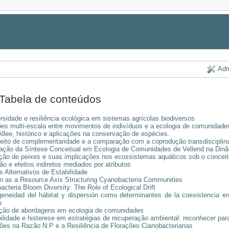
Adm
Tabela de conteúdos
rsidade e resiliência ecológica em sistemas agrícolas biodiversos
es multi-escala entre movimentos de indivíduos e a ecologia de comunidade
Allee, histórico e aplicações na conservação de espécies.
eito de complementaridade e a comparação com a coprodução transdisciplin
cação da Síntese Conceitual em Ecologia de Comunidades de Vellend na Dinâ
ução de peixes e suas implicações nos ecossistemas aquáticos sob o conceit
o e efeitos indiretos mediados por atributos
 Alternativos de Estabilidade
en as a Resource Axis Structuring Cyanobacteria Communities
cteria Bloom Diversity: The Role of Ecological Drift
geneidad del hábitat y dispersión como determinantes de la coexistencia e
s
ação de abordagens em ecologia de comunidades
ilidade e histerese em estratégias de recuperação ambiental: reconhecer para
ções na Razão N:P e a Resiliência de Florações Cianobacterianas