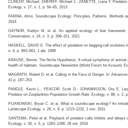
CLINCHY, Michael; SHERIFF, Michael J.; ZANETTE, Liana Y. Predator-in
Ecology, v. 27, n. 1, p. 56–65, 2013.
FARINA, Almo. Soundscape Ecology: Principles, Patterns, Methods and
2014.
GAYNOR, Kaitlyn M. et al. An applied ecology of fear framework: l
Conservation, v. 24, n. 3, p. 308–321, 2021.
HASKELL, DAVID G. The effect of predation on begging-call evolution in
n. 4, p. 893–901, 1 abr. 1999.
KRAUSE, Bernie. The Niche Hypothesis: A virtual symphony of animal s
health of habitats. Soundscape Newsletter (World Forum for Acoustic Ec
MAGRATH, Robert D. et al. Calling in the Face of Danger. In: Advances in
41 p. 187–253.
PANGLE, Kevin L.; PEACOR, Scott D.; JOHANNSSON, Ora E. Large N
Predator on Zooplankton Population Growth Rate. Ecology, v. 88, n. 2, 
PIJANOWSKI, Bryan C. et al. What is soundscape ecology? An introdu
Landscape Ecology, v. 26, n. 9, p. 1213–1232, 1 nov. 2011.
SANTEMA, Peter et al. Playback of predator calls inhibits and delays 
Ecology, v. 30, n. 5, p. 1283–1288, 28 set. 2019.