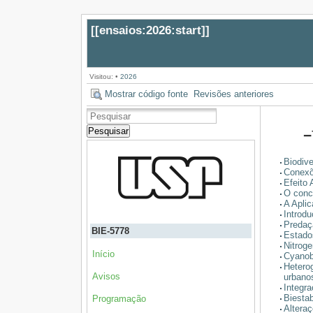
[[
ensaios:2026:start
]]
Visitou:
•
2026
Mostrar código fonte
Revisões anteriores
Pesquisar
−
Biodive
Conexõ
Efeito 
O conc
A Apli
Introd
Predaçã
BIE-5778
Estados
Nitrog
Início
Cyanoba
Hetero
Avisos
urbano
Integr
Biestab
Programação
Altera