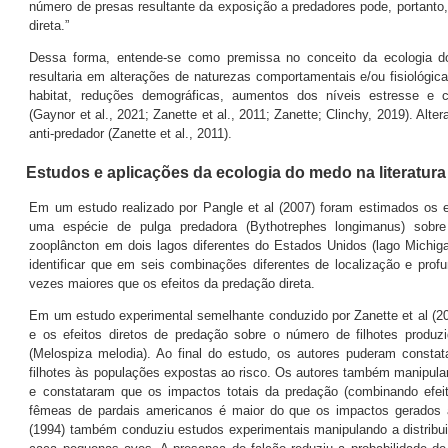
número de presas resultante da exposição a predadores pode, portanto
direta.”
Dessa forma, entende-se como premissa no conceito da ecologia 
resultaria em alterações de naturezas comportamentais e/ou fisiológi
habitat, reduções demográficas, aumentos dos níveis estresse e c
(Gaynor et al., 2021; Zanette et al., 2011; Zanette; Clinchy, 2019). 
anti-predador (Zanette et al., 2011).
Estudos e aplicações da ecologia do medo na literatura
Em um estudo realizado por Pangle et al (2007) foram estimados os efe
uma espécie de pulga predadora (Bythotrephes longimanus) sobr
zooplâncton em dois lagos diferentes do Estados Unidos (lago Michigan
identificar que em seis combinações diferentes de localização e profu
vezes maiores que os efeitos da predação direta.
Em um estudo experimental semelhante conduzido por Zanette et al (201
e os efeitos diretos de predação sobre o número de filhotes produ
(Melospiza melodia). Ao final do estudo, os autores puderam const
filhotes às populações expostas ao risco. Os autores também manipula
e constataram que os impactos totais da predação (combinando efeito
fêmeas de pardais americanos é maior do que os impactos gerados a
(1994) também conduziu estudos experimentais manipulando a distribuiç