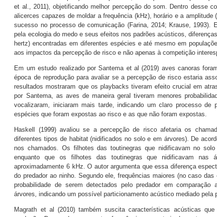
et al., 2011), objetificando melhor percepção do som. Dentro desse c
alicerces capazes de moldar a frequência (kHz), horário e a amplitude 
sucesso no processo de comunicação (Farina, 2014; Krause, 1993). E
pela ecologia do medo e seus efeitos nos padrões acústicos, diferença
hertz) encontradas em diferentes espécies e até mesmo em populaçõe
aos impactos da percepção de risco e não apenas à competição interesp
Em um estudo realizado por Santema et al (2019) aves canoras fora
época de reprodução para avaliar se a percepção de risco estaria as
resultados mostraram que os playbacks tiveram efeito crucial em atra
por Santema, as aves de maneira geral tiveram menores probabilida
vocalizaram, iniciaram mais tarde, indicando um claro processo de 
espécies que foram expostas ao risco e as que não foram expostas.
Haskell (1999) avaliou se a percepção de risco afetaria os chamad
diferentes tipos de habitat (nidificados no solo e em árvores). De aco
nos chamados. Os filhotes das toutinegras que nidificavam no so
enquanto que os filhotes das toutinegras que nidificavam nas
aproximadamente 6 kHz. O autor argumenta que essa diferença espectral
do predador ao ninho. Segundo ele, frequências maiores (no caso das 
probabilidade de serem detectados pelo predador em comparação 
árvores, indicando um possível particionamento acústico mediado pela 
Magrath et al (2010) também suscita características acústicas que