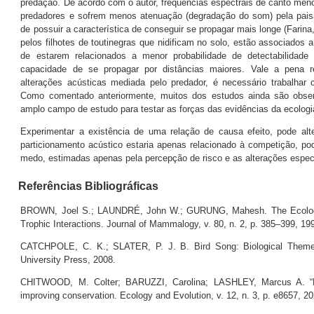
predação. De acordo com o autor, frequências espectrais de canto men
predadores e sofrem menos atenuação (degradação do som) pela paisa
de possuir a característica de conseguir se propagar mais longe (Farin
pelos filhotes de toutinegras que nidificam no solo, estão associados
de estarem relacionados a menor probabilidade de detectabilidade
capacidade de se propagar por distâncias maiores. Vale a pena r
alterações acústicas mediada pelo predador, é necessário trabalhar
Como comentado anteriormente, muitos dos estudos ainda são observ
amplo campo de estudo para testar as forças das evidências da ecolog
Experimentar a existência de uma relação de causa efeito, pode alt
particionamento acústico estaria apenas relacionado à competição, po
medo, estimadas apenas pela percepção de risco e as alterações espect
Referências Bibliográficas
BROWN, Joel S.; LAUNDRÉ, John W.; GURUNG, Mahesh. The Ecology 
Trophic Interactions. Journal of Mammalogy, v. 80, n. 2, p. 385–399, 19
CATCHPOLE, C. K.; SLATER, P. J. B. Bird Song: Biological Themes
University Press, 2008.
CHITWOOD, M. Colter; BARUZZI, Carolina; LASHLEY, Marcus A. “Eco
improving conservation. Ecology and Evolution, v. 12, n. 3, p. e8657, 2