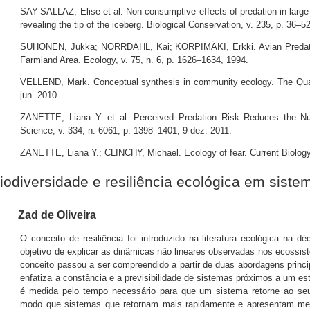
SAY-SALLAZ, Elise et al. Non-consumptive effects of predation in larg
revealing the tip of the iceberg. Biological Conservation, v. 235, p. 36–52
SUHONEN, Jukka; NORRDAHL, Kai; KORPIMÄKI, Erkki. Avian Predatio
Farmland Area. Ecology, v. 75, n. 6, p. 1626–1634, 1994.
VELLEND, Mark. Conceptual synthesis in community ecology. The Quarte
jun. 2010.
ZANETTE, Liana Y. et al. Perceived Predation Risk Reduces the Nu
Science, v. 334, n. 6061, p. 1398–1401, 9 dez. 2011.
ZANETTE, Liana Y.; CLINCHY, Michael. Ecology of fear. Current Biology
iodiversidade e resiliência ecológica em siste
Zad de Oliveira
O conceito de resiliência foi introduzido na literatura ecológica na 
objetivo de explicar as dinâmicas não lineares observadas nos ecossis
conceito passou a ser compreendido a partir de duas abordagens principa
enfatiza a constância e a previsibilidade de sistemas próximos a um esta
é medida pelo tempo necessário para que um sistema retorne ao seu
modo que sistemas que retornam mais rapidamente e apresentam men