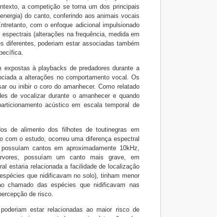
ontexto, a competição se torna um dos principais
(energia) do canto, conferindo aos animais vocais
ntretanto, com o enfoque adicional impulsionado
s espectrais (alterações na frequência, medida em
s diferentes, poderiam estar associadas também
ecífica.
m expostas à playbacks de predadores durante a
sociada a alterações no comportamento vocal. Os
sar ou inibir o coro do amanhecer. Como relatado
des de vocalizar durante o amanhecer e quando
particionamento acústico em escala temporal de
os de alimento dos filhotes de toutinegras em
rdo com o estudo, ocorreu uma diferença espectral
lo possuíam cantos em aproximadamente 10kHz,
 árvores, possuíam um canto mais grave, em
 estaria relacionada a facilidade de localização
espécies que nidificavam no solo), tinham menor
ao chamado das espécies que nidificavam nas
percepção de risco.
 poderiam estar relacionadas ao maior risco de