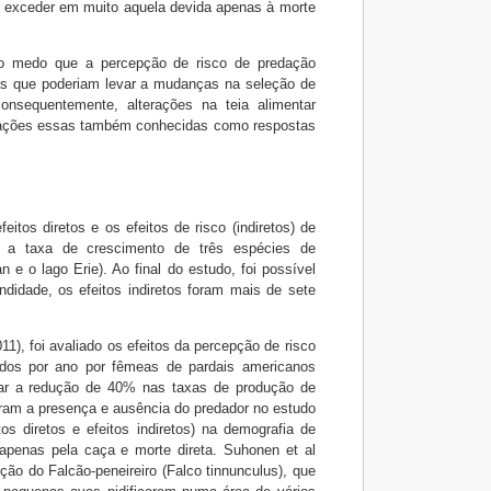
, exceder em muito aquela devida apenas à morte
do medo que a percepção de risco de predação
cas que poderiam levar a mudanças na seleção de
onsequentemente, alterações na teia alimentar
Alterações essas também conhecidas como respostas
itos diretos e os efeitos de risco (indiretos) de
e a taxa de crescimento de três espécies de
 e o lago Erie). Ao final do estudo, foi possível
ndidade, os efeitos indiretos foram mais de sete
1), foi avaliado os efeitos da percepção de risco
zidos por ano por fêmeas de pardais americanos
atar a redução de 40% nas taxas de produção de
ram a presença e ausência do predador no estudo
s diretos e efeitos indiretos) na demografia de
penas pela caça e morte direta. Suhonen et al
ão do Falcão-peneireiro (Falco tinnunculus), que